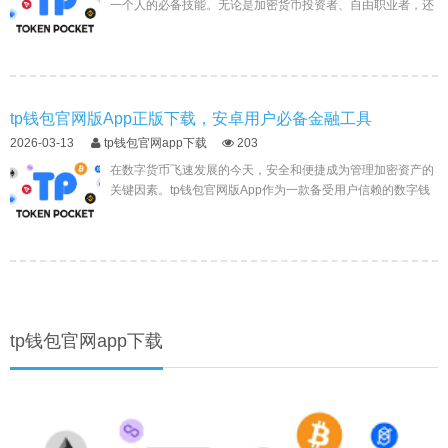
一个人的必备技能。无论是加密货币投资者、自由职业者，还
是企业，都需要一种高效、安全且便捷的方式来管理和交易...
tp钱包官网版App正版下载，安卓用户必备金融工具
2026-03-13
tp钱包官网app下载
203
在数字货币飞速发展的今天，安全和便捷成为管理加密资产的
关键因素。tp钱包官网版App作为一款备受用户信赖的数字钱
包应用，汇集了安全性、易用性和功能全面的优点，成...
tp钱包官网app下载